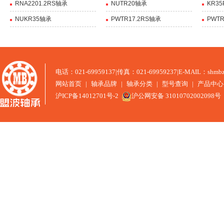
RNA2201.2RS轴承
NUTR20轴承
KR3
NUKR35轴承
PWTR17.2RS轴承
PWTR
电话：021-69959137
|
传真：021-69959237
|
E-MAIL：shmbz
网站首页
|
轴承品牌
|
轴承分类
|
型号查询
|
产品中心
沪ICP备14012701号-2
沪公网安备 31010702002098号