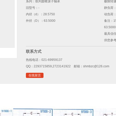
系列：
双列圆锥滚子轴承
极限转
旧型号：
-
静负荷
内径（d）：
28.5750
动负荷
外径（D）：
63.5000
备注：
1
1
2
3
63.50
最具信任
供您参
联系方式
热线电话：021-69959137
QQ：2293715859,2723141922 邮箱：shmbzc@126.com
在线留言