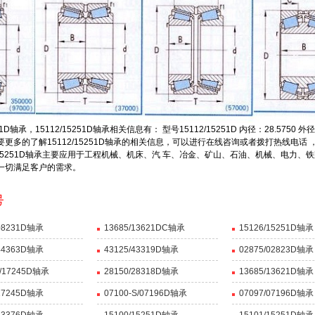
承，15112/15251D轴承相关信息有： 型号15112/15251D 内径：28.5750 外径：
想要更多的了解15112/15251D轴承的相关信息，可以进行在线咨询或者拨打热线电话
112/15251D轴承主要应用于工程机械、机床、汽 车、冶金、矿山、石油、机械、电力、铁路
一切满足客户的需求。
/08231D轴承
13685/13621DC轴承
15126/15251D轴承
/44363D轴承
43125/43319D轴承
02875/02823D轴承
X/17245D轴承
28150/28318D轴承
13685/13621D轴承
/17245D轴承
07100-S/07196D轴承
07097/07196D轴承