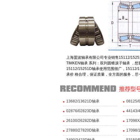
上海盟波轴承有限公司专业销售15112/15251D轴
TIMKEN轴承 系列：双列圆锥滚子轴承 ，
15112/15251D轴承使用范围很广，15
承价 格合理，保证质量，全方面的服务，尽
13682/13621D轴承
08125
02876/02823D轴承
44143
26100/26282D轴承
17098
27880/27820D轴承
17098