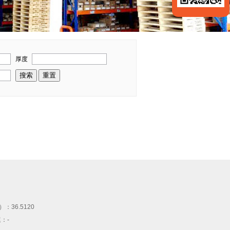
厚度
）：
36.5120
速：
-