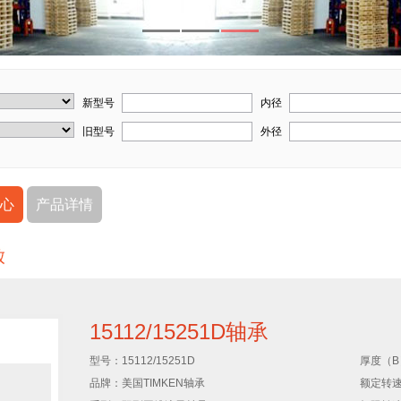
新型号
内径
旧型号
外径
心
产品详情
15112/15251D轴承
型号：
15112/15251D
厚度（B
品牌：
美国TIMKEN轴承
额定转